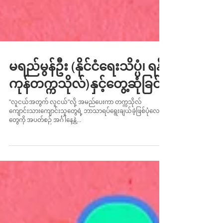
မရည်မွန်ဦး (နိုင်ငံရေးသိပ္ပံ၊ ရန်
ကုန်တက္ကသိုလ်)နှင့်တွေ့ဆုံခြင်း
"လူငယ်အတွက် လူငယ်"လို့ အမည်ပေးကာ တက္ကသိုလ်
ကျောင်းသားကျောင်းသူတွေရဲ့ ဘာသာရပ်ရွေးချယ်ခဲ့ဖြစ်ပုံလေး
တွေကို အပတ်စဉ် အင်္ဂါနေ့နဲ့...