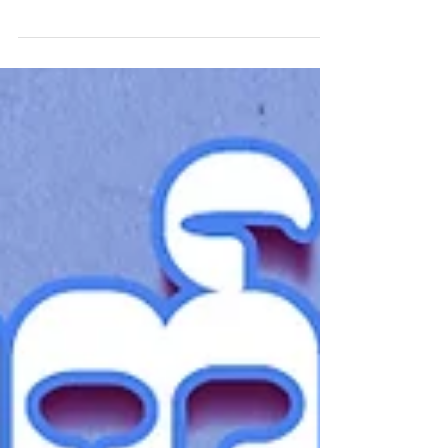
University)နှင့်တွေ့ဆုံခြင်း
"လူငယ်အတွက် လူငယ်"လို့ အမည်ပေးကာ တက္ကသိုလ်
ကျောင်းသားကျောင်းသူတွေရဲ့ ဘာသာရပ်ရွေးချယ်ခဲ့ဖြစ်ပုံလေး
တွေကို အပတ်စဉ် အင်္ဂါနေ့နဲ့...