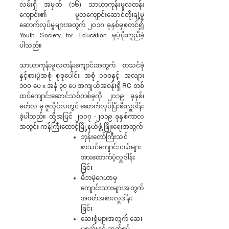
လမ်းရှိ အမှတ် (၁၆) သာယာကုန်းမူလတန်း
ကျောင်း၏ မူလကျောင်းဆောင်တိုးချဲ့မှု
ဆောက်လုပ်မှုများအတွက် ၂၀၁၈ ခုနှစ်မှစတင်၍
Youth Society for Education မှပံ့ပိုးကူညီခဲ့
ပါသည်။
သာယာကုန်းမူလတန်းကျောင်းအတွက် စာသင်ခုံ
နှင့်စားပွဲအစုံ စုစုပေါင်း အစုံ ၁ဝဝနှင့် အလျား
၁၀၀ ပေ x အနံ ၃၀ ပေ အကျယ်အဝန်းရှိ RC တစ်
ထပ်ကျောင်းဆောင်သစ်တစ်ခုကို ၂၀၁၉ ခုနှစ်၊
မတ်လ မှ ဇူလိုင်လတွင် ဆောက်လုပ်ပြီးစီးလှူဒါန်း
ခဲ့ပါသည်။
ထို့အပြင် ၂၀၁၇ -၂၀၁၉ ခုနှစ်ကာလ
အတွင်း ကန်ကြီးထောင့်မြို့နယ်ဖွံ့ဖြိုးရေးအတွက်
ဘုန်းတော်ကြီးသင်
စာသင်ကျောင်းငယ်များ
အားထောက်ပံ့လှူဒါန်း
ခြင်း
မိဘမဲ့ဂေဟာမှ
ကျောင်းသားများအတွက်
အဝတ်အစားလှူဒါန်း
ခြင်း
ဆေးရုံများအတွက် ဆေး