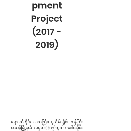
pment
Project
(2017 -
2019)
ဧရာဝတီတိုင်း ဒေသကြီး၊ ပုသိမ်ခရိုင်၊ ကန်ကြီး
ထောင့်မြို့နယ်၊ အမှတ် (၁) ရပ်ကွက်၊ ပဒေါင်းပိုင်း