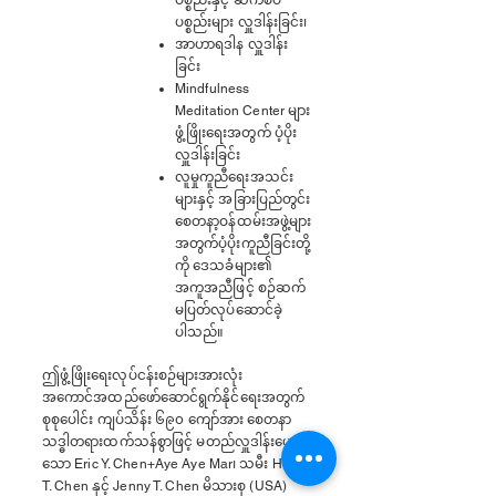
ပစ္စည်းနှင့် ဆက်စပ်
ပစ္စည်းများ လှူဒါန်းခြင်း၊
အာဟာရဒါန လှူဒါန်း
ခြင်း
Mindfulness
Meditation Center များ
ဖွံ့ဖြိုးရေးအတွက် ပံ့ပိုး
လှူဒါန်းခြင်း
လူမှုကူညီရေးအသင်း
များနှင့် အခြားပြည်တွင်း
စေတနာ့ဝန်ထမ်းအဖွဲ့များ
အတွက်ပံ့ပိုးကူညီခြင်းတို့
ကို
ဒေသခံများ၏
အကူအညီဖြင့် စဉ်ဆက်
မပြတ်လုပ်ဆောင်ခဲ့
ပါသည်။
ဤဖွံ့ဖြိုးရေးလုပ်ငန်းစဉ်များအားလုံး
အကောင်အထည်ဖော်ဆောင်ရွက်နိုင်ရေးအတွက်
စုစုပေါင်း ကျပ်သိန်း ၆၉၀ ကျော်အား စေတနာ
သဒ္ဓါတရားထက်သန်စွာဖြင့် မတည်လှူဒါန်းပေးပါ
သော Eric Y. Chen+Aye Aye Mar၊ သမီး Helen
T. Chen နှင့် Jenny T. Chen မိသားစု (USA)