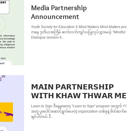
Media Partnership
Announcement
Youth Society for Education X Mind Matters Mind Matters projec
ကနေ ဒုတိယအကြိမ် ဆက်လက်ကျင်းပပြုလုပ်သွားမယ့် "Mindful
Dialogue session II...
𝗠𝗔𝗜𝗡 𝗣𝗔𝗥𝗧𝗡𝗘𝗥𝗦𝗛𝗜𝗣
𝗪𝗜𝗧𝗛 𝗞𝗛𝗔𝗪 𝗧𝗛𝗪𝗔𝗥 𝗠𝗘
Learn to Sign ဒီနေ့မှာတော့ "Learn to Sign" program အတွက် YSE န
အတူ ပူးပေါင်းဆောင်ရွက်ပေးတဲ့ organization တစ်ခုနဲ့ မိတ်ဆက်ပေး
ချင်ပါတယ် ဒီ...