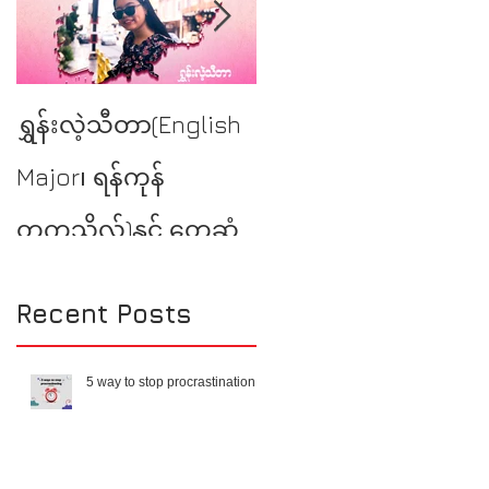
YSE at Burmese
ရွှန်းလဲ့သီတာ(English
Literary Talk
Major၊ ရန်ကုန်
တက္ကသိုလ်)နှင့် တွေ့ဆုံ
မေးမြန်းခြင်း
Recent Posts
5 way to stop procrastination