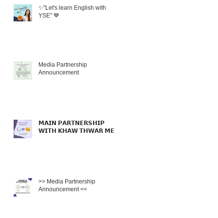
✨"Let's learn English with
YSE" 💙
t
Media Partnership
Announcement
𝗠𝗔𝗜𝗡 𝗣𝗔𝗥𝗧𝗡𝗘𝗥𝗦𝗛𝗜𝗣
𝗪𝗜𝗧𝗛 𝗞𝗛𝗔𝗪 𝗧𝗛𝗪𝗔𝗥 𝗠𝗘𝗟

ဲ့
>> Media Partnership
Announcement <<