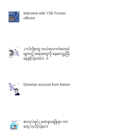
Interview with YSE Former
officers
🎶ငါတို့တွေ ဘယ်လောက်တောင်
များတဲ့ အရာတွေကို မေ့လျော့ပြီး
နေခဲ့ကြတာလဲ 🎶
Develop success from failures
စာလုပ်ရင်း ခဏနားချိန်မှာ ဘာ
တွေ လုပ်ကြမလဲ