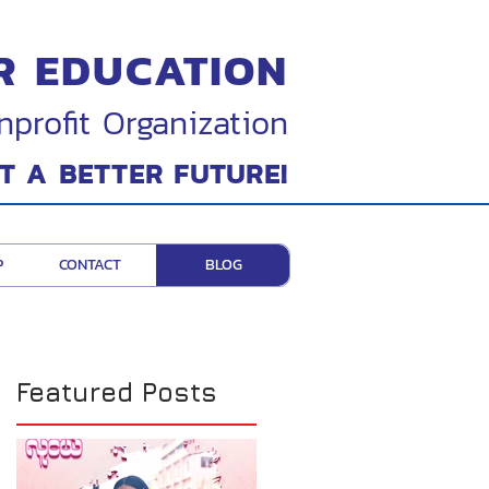
R EDUCATION
nprofit Organization
T A BETTER FUTURE!
P
CONTACT
BLOG
Featured Posts
္ခ