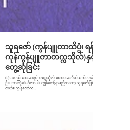
သူရဇော် (ကွန်ပျူတာသိပ္ပံ၊ ရန်
ကုန်ကွန်ပျူတာတက္ကသိုလ်)နှင့်
တွေ့ဆုံခြင်း
(၁) အမည်၊ ဘာသာရပ်၊ တက္ကသိုလ် စတာလေး မိတ်ဆက်ပေးပါ
ဦး။ အားလုံးပဲမင်္ဂလာပါ။ ကျွန်တော့်နာမည်ကတော့ သူရဇော်ဖြစ်ပါ
တယ်။ ကျွန်တော်က...