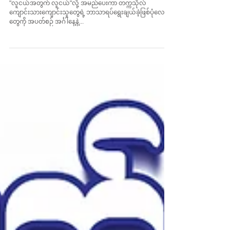
ဆန်းသစ်ဦး (Journalism,
NMDC) နှင့်တွေ့ဆုံခြင်း
"လူငယ်အတွက် လူငယ်"လို့ အမည်ပေးကာ တက္ကသိုလ်
ကျောင်းသားကျောင်းသူတွေရဲ့ ဘာသာရပ်ရွေးချယ်ခဲ့ဖြစ်ပုံလေး
တွေကို အပတ်စဉ် အင်္ဂါနေ့နဲ့...