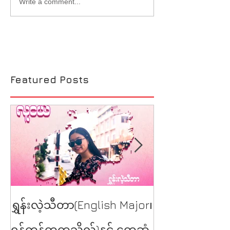
Write a comment...
Featured Posts
YSE at Burmes
ရွှန်းလဲ့သီတာ(English Major၊
Talk
ရန်ကုန်တက္ကသိုလ်)နှင့် တွေ့ဆုံ