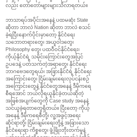
လည်း တော်တော်များများသိလာရတယ်။
ဘာသာရပ်အပိုင်းအနေနဲ့ ပထမဆုံး State 
ဆိုတာ ဘာလဲ Nation ဆိုတာ ဘာလဲ စသင်
ခဲ့ရပြီးနောက်ပိုင်းမှာတော့ နိုင်ငံရေး
သဘောတရားတွေ၊ အယူဝါဒတွေ၊ 
Philosophy တွေ၊ ပထဝီဝင်နိုင်ငံရေး၊  
ကိုယ့်နိုင်ငံရဲ့ သမိုင်းကြောင်းတွေအပြင် 
ဥပဒေနဲ့ ပတ်သက်တဲ့အရာတွေ၊ နိုင်ငံရေး 
ဘာဂဗေဒတွေရယ်၊ အခြားနိုင်ငံရဲ့ နိုင်ငံရေး
အကြောင်းတွေ၊ ငြိမ်းချမ်းရေးလုပ်ငန်းစဉ်
အကြောင်းတွေနဲ့ နိုင်ငံတွေအနေနဲ့ ဒီမိုကရေ
စီရအောင် ဘယ်လိုရယူနိုင်ခဲ့တယ်ဆိုတဲ့ 
အဖြစ်အပျက်တွေကို Case study အနေနဲ့ 
သင်ယူခဲ့ရတာတွေရှိတယ်။ ပြီးတော့ ကိုယ့်
အနေနဲ့ ဒီမိုကရေစီတို့၊ လူ့အခွင့်အရေး
ဆိုင်ရာတို့၊ ငြိမ်းချမ်းရေးတို့နဲ့ အခြားသော
နိုင်ငံရေးရာ ကိစ္စတွေ၊ ဖွံ့ဖြိုးတိုးတက်မှုနဲ့ 