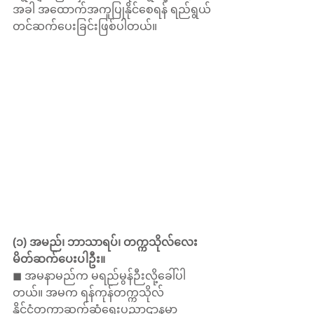
အခါ အထောက်အကူပြုနိုင်စေရန် ရည်ရွယ်
တင်ဆက်ပေးခြင်းဖြစ်ပါတယ်။
(၁) အမည်၊ ဘာသာရပ်၊ တက္ကသိုလ်လေး 
မိတ်ဆက်ပေးပါဦး။
◼ အမနာမည်က မရည်မွန်ဉီးလို့ခေါ်ပါ
တယ်။ အမက ရန်ကုန်တက္ကသိုလ် 
နိုင်ငံတကာဆက်ဆံရေးပညာဌာနမှာ 