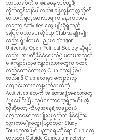
ဘာသာရပ်ကို မဖြစ်မနေ သင်ယူဖို့ 
တိုက်တွန်းချင်ပါတယ်။ ရန်ကုန်တက္ကသိုလ်
မှာ တက်ရတဲ့အားသာချက် နောက်တစ်ခု
ကတော့ Activities တွေ မျိုးစုံရှိသည့်
အပြင် ပညာရေးဆိုင်ရာ Club အမျိုးမျိုး
လည်း ရှိပါတယ်။ ဉပမာ Yangon 
University Open Political Society ဆိုရင်
လည်း  အမတို့နိုင်ငံရေးသိပ္ပံ ပထမအသုတ်
မှ ကျောင်းသူကျောင်းသားတွေက စတင်
တည်ထောင်ထားတဲ့ Club လေးဖြစ်ပါ
တယ်။ ဒီ Club လေးမှာ ကျောင်းသူ
ကျောင်းသားတွေနဲ့ပတ်သက်တဲ့ 
Actitivities တွေကို အခြားအဖွဲ့အစည်းတွေ
နဲ့ပူးပေါင်းပြီး လုပ်နေတာတွေရှိတယ်။ အဲ့
လိုဆိုတော့ ကိုယ့်အနေနဲ့ စာချည်းပဲ 
လေ့လာနေရတာမျိုးမဟုတ်ဘဲ နိုင်ငံခြား
သွားတာမျိုးတွေ၊ ပြည်တွင်း Study 
Tourတွေအပြင် ပညာရေးဆိုင်ရာ Club တွေ
မှာလည်း Outside Curriculum activity 