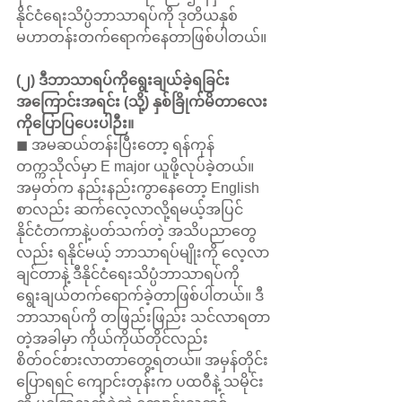
နိုင်ငံရေးသိပ္ပံဘာသာရပ်ကို ဒုတိယနှစ် 
မဟာတန်းတက်ရောက်နေတာဖြစ်ပါတယ်။
(၂) ဒီဘာသာရပ်ကိုရွေးချယ်ခဲ့ရခြင်း 
အကြောင်းအရင်း (သို့) နှစ်ခြိုက်မိတာလေး
ကိုပြောပြပေးပါဉီး။
◼ အမဆယ်တန်းပြီးတော့ ရန်ကုန်
တက္ကသိုလ်မှာ E major ယူဖို့လုပ်ခဲ့တယ်။ 
အမှတ်က နည်းနည်းကွာနေတော့ English 
စာလည်း ဆက်လေ့လာလို့ရမယ့်အပြင် 
နိုင်ငံတကာနဲ့ပတ်သက်တဲ့ အသိပညာတွေ
လည်း ရနိုင်မယ့် ဘာသာရပ်မျိုးကို လေ့လာ
ချင်တာနဲ့ ဒီနိုင်ငံရေးသိပ္ပံဘာသာရပ်ကို 
ရွေးချယ်တက်ရောက်ခဲ့တာဖြစ်ပါတယ်။ ဒီ
ဘာသာရပ်ကို တဖြည်းဖြည်း သင်လာရတာ
တဲ့အခါမှာ ကိုယ်ကိုယ်တိုင်လည်း 
စိတ်ဝင်စားလာတာတွေ့ရတယ်။ အမှန်တိုင်း
ပြောရရင် ကျောင်းတုန်းက ပထဝီနဲ့ သမိုင်း