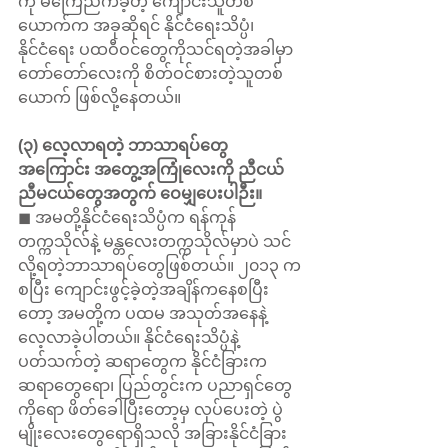
ကို မကြေညက်ခဲ့တဲ့ ကျောင်းသူတစ်
ယောက်က အခုဆိုရင် နိုင်ငံရေးသိပ္ပံ၊ 
နိုင်ငံရေး ပထဝီဝင်တွေကိုသင်ရတဲ့အခါမှာ 
တော်တော်လေးကို စိတ်ဝင်စားတဲ့သူတစ်
ယောက် ဖြစ်လို့နေတယ်။
(၃) လေ့လာရတဲ့ ဘာသာရပ်တွေ
အကြောင်း အတွေ့အကြုံလေးကို ညီငယ် 
ညီမငယ်တွေအတွက် ဝေမျှပေးပါဉီး။
◼ အမတို့နိုင်ငံရေးသိပ္ပံက ရန်ကုန်
တက္ကသိုလ်နဲ့ မန္တလေးတက္ကသိုလ်မှာပဲ သင်
လို့ရတဲ့ဘာသာရပ်တွေဖြစ်တယ်။ ၂၀၁၃ က
စပြီး ကျောင်းဖွင့်ခဲ့တဲ့အချိန်ကနေစပြီး
တော့ အမတို့က ပထမ အသုတ်အနေနဲ့ 
လေ့လာခဲ့ပါတယ်။ နိုင်ငံရေးသိပ္ပံနဲ့
ပတ်သက်တဲ့ ဆရာတွေက နိုင်ငံခြားက 
ဆရာတွေရော၊ ပြည်တွင်းက ပညာရှင်တွေ
ကိုရော ဖိတ်ခေါပြီးတော့မှ လုပ်ပေးတဲ့ ပွဲ
မျိုးလေးတွေရောရှိသလို အခြားနိုင်ငံခြား