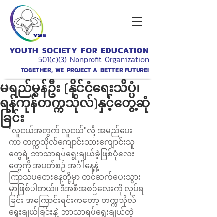
YOUTH SOCIETY FOR EDUCATION
501(c)(3) Nonprofit Organization
TOGETHER, WE PROJECT A BETTER FUTURE!
မရည်မွန်ဦး (နိုင်ငံရေးသိပ္ပံ၊
ရန်ကုန်တက္ကသိုလ်)နှင့်တွေ့ဆုံ
ခြင်း
"လူငယ်အတွက် လူငယ်"လို့ အမည်ပေး
ကာ တက္ကသိုလ်ကျောင်းသားကျောင်းသူ
တွေရဲ့ ဘာသာရပ်ရွေးချယ်ခဲ့ဖြစ်ပုံလေး
တွေကို အပတ်စဉ် အင်္ဂါနေ့နဲ့ 
ကြာသပတေးနေ့တို့မှာ တင်ဆက်ပေးသွား
မှာဖြစ်ပါတယ်။ ဒီအစီအစဉ်လေးကို လုပ်ရ
ခြင်း အကြောင်းရင်းကတော့ တက္ကသိုလ်
ရွေးချယ်ခြင်းနှဲ့ ဘာသာရပ်ရွေးချယ်တဲ့