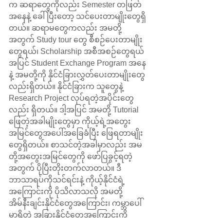
က ဆရာတွေကိုလည်း Semester တဖြတ်
အနေနဲ့ ခေါ်ပြီးတော့ သင်ပေးတာမျိုးတွေရှိ
တယ်။ ဆရာမတွေကလည်း အမတို့
အတွက် Study tour တွေ စီစဉ်ပေးတာမျိုး
တွေရယ်၊ Scholarship အစီအစဉ်တွေရယ်
အပြင် Student Exchange Program အနေ
နဲ့ အမတို့ကို နိုင်ငံခြားလွှတ်ပေးတာမျိုးတွေ
လည်းရှိတယ်။ နိုင်ငံခြားက သူတွေနဲ့ 
Research Project လုပ်ရတဲ့အပိုင်းတွေ
လည်း ရှိတယ်။ ဒါ့အပြင် အမတို့ Tutorial 
ဖြေတဲ့အခါမျိုးတွေမှာ ကိုယ့်ရဲ့အတွေး
အမြင်တွေအပေါ်အခြေခံပြီး ဖြေရတာမျိုး
တွေရှိတယ်။ စာသင်တဲ့အခါမှာလည်း အမ
တို့အတွေးအမြင်တွေကို ဖော်ပြခွင့်ရတဲ့
အတွက် ပိုပြီးတိုးတက်လာတယ်။ ဒီ
ဘာသာရပ်ကိုသင်ရင်းနဲ့ ကိုယ့်နိုင်ငံရဲ့
အကြောင်းကို ပိုသိလာသလို အမတို့ 
အိမ်နီးချင်းနိုင်ငံတွေအကြောင်း၊ ကမ္ဘာပေါ်
မှာရှိတဲ့ အခြားနိုင်ငံတွေအကြောင်းကို