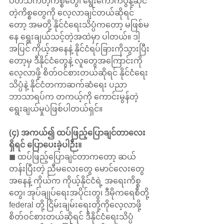
ပတ်သက်တဲ့ကိစ္စတွေ၊ ရွေးကောက်ပွဲနဲ့ဆိုင်
တဲ့ကိစ္စတွေကို လေ့လာချင်တယ်ဆိုရင်
တော့ အမတို့ နိုင်ငံရေးသိပ္ပံကတော့ မဖြစ်မ
နေ ရွေးချယ်သင့်တဲ့အထဲမှာ ပါတယ်။ ဒါ့
အပြင် ကိုယ့်အနေနဲ့ နိုင်ငံရပ်ခြားကိုသွားပြီး
တော့မှ ဒီနိုင်ငံတွေနဲ့ လူတွေအကြောင်းကို
လေ့လာဖို့ စိတ်ဝင်စားတယ်ဆိုရင် နိုင်ငံရေး
သိပ္ပံနဲ့ နိုင်ငံတကာဆက်ဆံရေး ပညာ
ဘာသာရပ်က တကယ့်ကို ကောင်းမွန်တဲ့
ရွေးချယ်မှုပဲဖြစ်ပါတယ်ရှင်။
(၄) အကယ်၍ ထပ်ဖြည့်ပြောချင်တာလေး 
ရှိရင် ပြောပေးခဲ့ပါဉီး။
◼ ထပ်ဖြည့်ပြောချင်တာကတော့ ဆယ်
တန်းပြီးတဲ့ ညီမလေးတွေ မောင်လေးတွေ
အနေနဲ့ ကိုယ်က ကိုယ့်နိုင်ငံရဲ့ အရေးကိစ္စ
တွေ၊ အုပ်ချုပ်ရေးအပိုင်းတွ၊ ဒီမိုကရေစီတို့ 
federal တို့ ငြိမ်းချမ်းရေးတို့ကိုလေ့လာဖို့ 
စိတ်ဝင်စားတယ်ဆိုရင် ဒီနိုင်ငံရေးသိပ္ပံ