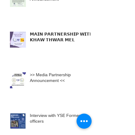
𝗠𝗔𝗜𝗡 𝗣𝗔𝗥𝗧𝗡𝗘𝗥𝗦𝗛𝗜𝗣 𝗪𝗜𝗧𝗛
𝗞𝗛𝗔𝗪 𝗧𝗛𝗪𝗔𝗥 𝗠𝗘𝗟
>> Media Partnership
Announcement <<
Interview with YSE Former
officers