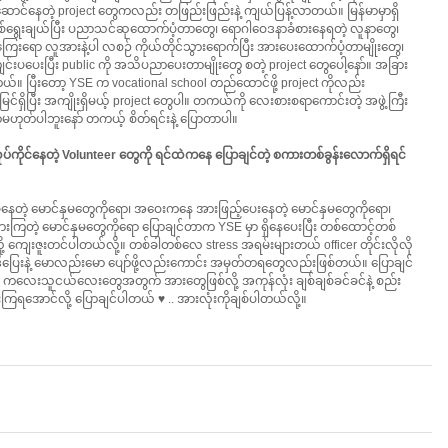
ုပ်ဆောင်နေတဲ့ project တွေကလည်း တဖြည်းဖြည်းနဲ့ ကျယ်ပြန့်လာတယ်။ မြန်မာမှာရှိ
စစ်ရွေးချယ်ပြီး ပညာသင်ဆုထောက်ပံ့တာတွေ၊ ရောဂါဝေဒနာခံစားနေရတဲ့ လူနာတွေ၊ 
းရော လူအားနဲ့ပါ လစဉ် ကိုယ်တိုင်သွားရောက်ပြီး အားပေးထောက်ပံ့တာမျိုးတွေ၊ 
ကျင်းပပေးပြီး public ကို အသိပညာပေးတာမျိုးတွေ စတဲ့ project တွေပေါ့နော်။ အခြား 
။ ပြီးတော့ YSE က vocational school တည်ထောင်ဖို့ project ကိုလည်း 
ရှိပြီး အကျိုးရှိမယ့် project တွေပါ။ တကယ်ကို လေးစားစရာကောင်းတဲ့ အဖွဲ့ကြီး
းနေတာမဟုတ်ပါဘူးနော် တကယ့် စိတ်ရင်းနဲ့ ပြောတာပါ။
ုပ်ကိုင်နေတဲ့ Volunteer တွေကို ရင်ထဲကနေ ပြောချင်တဲ့ စကားတစ်ခွန်းလောက်ရှိရင် 
ပ်နေတဲ့ မောင်နှမတွေကိုရော၊ အဝေးကနေ အားဖြည့်ပေးနေတဲ့ မောင်နှမတွေကိုရော၊ 
ြတဲ့ မောင်နှမတွေကိုရော ပြောချင်တာက YSE မှာ ရှိနေပေးပြီး တစ်ထောင့်တစ်
့ ကျေးဇူးတင်ပါတယ်လို့။ တစ်ခါတစ်လေ stress အရမ်းများတယ် officer တိုင်းလိုလို
ုပြေးဒီပြေးနဲ့ မောလည်းမော ပျော်ဖို့လည်းကောင်း အမှတ်တရတွေလည်းဖြစ်တယ်။ ပြောချင်
်ငံက ကလေးသူငယ်လေးတွေအတွက် အားတွေဖြစ်လို့ အကုန်လုံး ချစ်ချစ်ခင်ခင်နဲ့ စည်း
သွားကြရအောင်လို့ ပြောချင်ပါတယ် ♥ .. အားလုံးကိုချစ်ပါတယ်လို့။