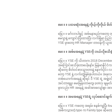
မေး ။ ။ ပထမဆုံးအနေနဲ့ ကိုယ့်ကိုကိုယ် မ
ဖြေ ။ ။ မင်္ဂလာပါရှင့် အစ်မနာမည်ကတော
မေဂျာနဲ့ ကျောင်းပြီးထားပြီး လက်ရှိမှာ ပ
YSE မှာတော့ HR Manager တာဝန်ကို ယူထာ
မေး ။ ။ အစ်မအနေနဲ့ YSEကို ဘယ်လိုစသိခ
ဖြေ ။ ။ YSE ကို သိတာက 2018 December 
အကြောင်းစသိခဲ့တာပေါ့နော်။ မြန်မာနိုင်င
ဆိုတော့ စိတ်ဝင်စားသွားတာနဲ့ နောက်ပိုင်း 
တော့ YSE နဲ့ လက်တွဲဖြစ်ခဲ့ပါတယ်။ အခု
တစ်ယောက်အနေနဲ့ ဆိုရင် ဒီ YSE ရဲ့ အဖွဲ့
အင်တာဗျူး မေးမြန်းတာတွေ၊ policy ချမှတ်တ
မှာလည်း HR အနေနဲ့ အခါအားလျော်စွာ အားဖ
မေး ။ ။ အမအနေနဲ့ YSEရဲ့ လုပ်ဆောင်ချ
ဖြေ ။ ။ YSE ကတော့ အရမ်း စနစ်ကျပြီး foun
အဓိကသွားတဲ့ type က Family type ဆိုတော့