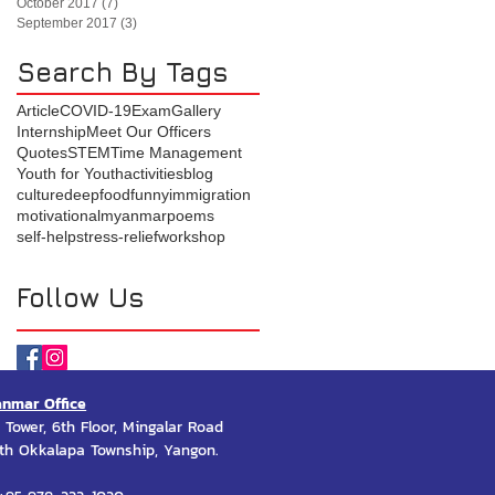
October 2017
(7)
7 posts
September 2017
(3)
3 posts
Search By Tags
Article
COVID-19
Exam
Gallery
Internship
Meet Our Officers
Quotes
STEM
Time Management
Youth for Youth
activities
blog
culture
deep
food
funny
immigration
motivational
myanmar
poems
self-help
stress-relief
workshop
Follow Us
nmar Office
 Tower, 6th Floor, Mingalar Road
th Okkalapa Township, Yangon.