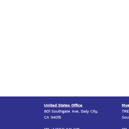
United States Office
Mya
801 Southgate Ave, Daly City,
TRE
CA 94015
Sou