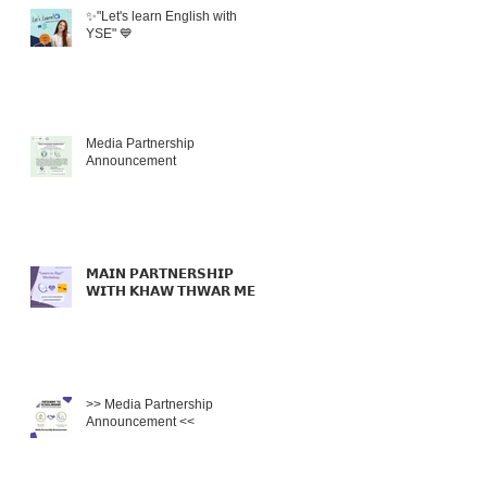
✨"Let's learn English with
YSE" 💙
Media Partnership
Announcement
𝗠𝗔𝗜𝗡 𝗣𝗔𝗥𝗧𝗡𝗘𝗥𝗦𝗛𝗜𝗣
𝗪𝗜𝗧𝗛 𝗞𝗛𝗔𝗪 𝗧𝗛𝗪𝗔𝗥 𝗠𝗘𝗟
>> Media Partnership
Announcement <<