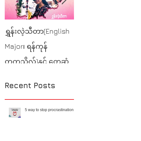
YSE at Burmese
ရွှန်းလဲ့သီတာ(English
Literary Talk
Major၊ ရန်ကုန်
တက္ကသိုလ်)နှင့် တွေ့ဆုံ
မေးမြန်းခြင်း
Recent Posts
5 way to stop procrastination