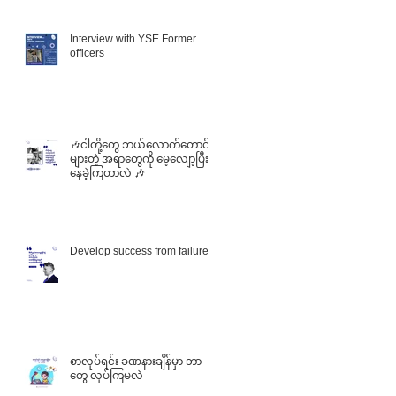
Interview with YSE Former
officers
🎶ငါတို့တွေ ဘယ်လောက်တောင်
များတဲ့ အရာတွေကို မေ့လျော့ပြီး
နေခဲ့ကြတာလဲ 🎶
Develop success from failures
စာလုပ်ရင်း ခဏနားချိန်မှာ ဘာ
တွေ လုပ်ကြမလဲ