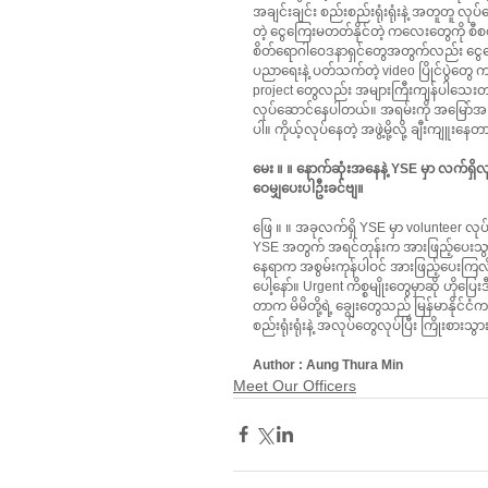
အချင်းချင်း စည်းစည်းရုံးရုံးနဲ့ အတူတူ လ
တဲ့ ငွေကြေးမတတ်နိုင်တဲ့ ကလေးတွေကို စီ
စိတ်ရောဂါဝေဒနာရှင်တွေအတွက်လည်း ငွေကြေ
ပညာရေးနဲ့ ပတ်သက်တဲ့ video ပြိုင်ပွဲတွေ 
project တွေလည်း အများကြီးကျန်ပါသေးတယ်
လုပ်ဆောင်နေပါတယ်။ အရမ်းကို အမြော်အမြင်
ပါ။ ကိုယ့်လုပ်နေတဲ့ အဖွဲ့မို့လို့ ချီးကျူ
မေး ။ ။ နောက်ဆုံးအနေနဲ့ YSE မှာ လက်ရှိလ
ဝေမျှပေးပါဦးခင်ဗျ။
ဖြေ ။ ။ အခုလက်ရှိ YSE မှာ volunteer လု
YSE အတွက် အရင်တုန်းက အားဖြည့်ပေးသွားက
နေရာက အစွမ်းကုန်ပါဝင် အားဖြည့်ပေးကြလို
ပေါ့နော်။ Urgent ကိစ္စမျိုးတွေမှာဆို ဟိ
တာက မိမိတို့ရဲ့ ချွေးတွေသည် မြန်မာနိုင
စည်းရုံးရုံးနဲ့ အလုပ်တွေလုပ်ပြီး ကြိုးစား
Author : Aung Thura Min
Meet Our Officers