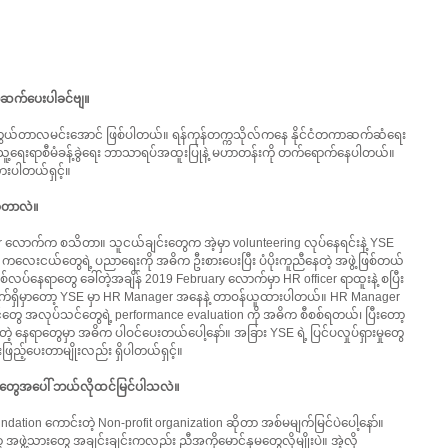
ိတ်ဆက်ပေးပါခင်ဗျ။
့ တွယ်တာလမင်းအောင် ဖြစ်ပါတယ်။ ရန်ကုန်တက္ကသိုလ်ကနေ နိုင်ငံတကာဆက်ဆံရေး
ြည်သူ့ရေးရာစီမံခန့်ခွဲရေး ဘာသာရပ်အထူးပြုနဲ့ မဟာတန်းကို တက်ရောက်နေပါတယ်။ 
းပါတယ်ရှင့်။
ဲ့တာလဲ။
လောက်က စသိတာ။ သူငယ်ချင်းတွေက အဲ့မှာ volunteering လုပ်နေရင်းနဲ့ YSE 
ံက ကလေးငယ်တွေရဲ့ ပညာရေးကို အဓိက ဦးစားပေးပြီး ပံပိုးကူညီနေတဲ့ အဖွဲ့ဖြစ်တယ်
လစ်လပ်နေရာတွေ ခေါ်တဲ့အချိန် 2019 February လောက်မှာ HR officer ရာထူးနဲ့ စပြီး
လက်ရှိမှာတော့ YSE မှာ HR Manager အနေနဲ့ တာဝန်ယူထားပါတယ်။ HR Manager 
ဝင်တွေ အလုပ်သင်တွေရဲ့ performance evaluation ကို အဓိက စီစစ်ရတယ်၊ ပြီးတော့ 
ဲ့ နေရာတွေမှာ အဓိက ပါဝင်ပေးတယ်ပေါ့နော်။ အခြား YSE ရဲ့ ပြင်ပလှုပ်ရှားမှုတွေ
ြည့်ပေးတာမျိုးလည်း ရှိပါတယ်ရှင့်။
က်တွေအပေါ် ဘယ်လိုထင်မြင်ပါသလဲ။
dation ကောင်းတဲ့ Non-profit organization ဆိုတာ အစ်မမျက်မြင်ပဲပေါ့နော်။ 
 အဖွဲ့သားတွေ အချင်းချင်းကလည်း ညီအကိုမောင်နှမတွေလိုမျိုးပဲ။ အဲ့လို 