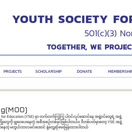
YOUTH SOCIETY FO
501(c)(3) No
TOGETHER, WE PROJEC
PROJECTS
SCHOLARSHIP
DONATE
MEMBERSHI
ng(MOO)
for Education (YSE) မှာ တက်တက်ကြွကြွ ပါဝင်လုပ်ဆောင်နေ အဖွဲ့ဝင်တွေရဲ့ အဖွဲ့
တွေကို မျှဝေပေးနေတဲ့ အစီအစဉ်တစ်ခုပဲဖြစ်ပါတယ်။ ဒီတစ်ပတ်မှာတော့ YSE အဖွဲ့
က်နေတဲ့ မတွယ်တာလမင်းအောင် နဲ့တွေ့ဆုံမေးမြန်းထားပါတယ်