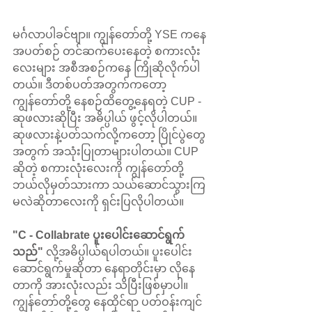
မင်္ဂလာပါခင်ဗျာ။ ကျွန်တော်တို့ YSE ကနေ 
အပတ်စဉ် တင်ဆက်ပေးနေတဲ့ စကားလုံး
လေးများ အစီအစဉ်ကနေ ကြိုဆိုလိုက်ပါ
တယ်။ ဒီတစ်ပတ်အတွက်ကတော့ 
ကျွန်တော်တို့ နေစဉ်ထိတွေ့နေရတဲ့ CUP - 
ဆုဖလားဆိုပြီး အဓိပ္ပါယ် ဖွင့်လိုပါတယ်။ 
ဆုဖလားနဲ့ပတ်သက်လို့ကတော့ ပြိုင်ပွဲတွေ
အတွက် အသုံးပြုတာများပါတယ်။ CUP 
ဆိုတဲ့ စကားလုံးလေးကို ကျွန်တော်တို့ 
ဘယ်လိုမှတ်သားကာ သယ်ဆောင်သွားကြ
မလဲဆိုတာလေးကို ရှင်းပြလိုပါတယ်။
"C - Collabrate ပူးပေါင်းဆောင်ရွက်
သည်" 
လို့အဓိပ္ပါယ်ရပါတယ်။ ပူးပေါင်း
ဆောင်ရွက်မှုဆိုတာ နေရာတိုင်းမှာ လိုနေ
တာကို အားလုံးလည်း သိပြီးဖြစ်မှာပါ။ 
ကျွန်တော်တို့တွေ နေထိုင်ရာ ပတ်ဝန်းကျင်