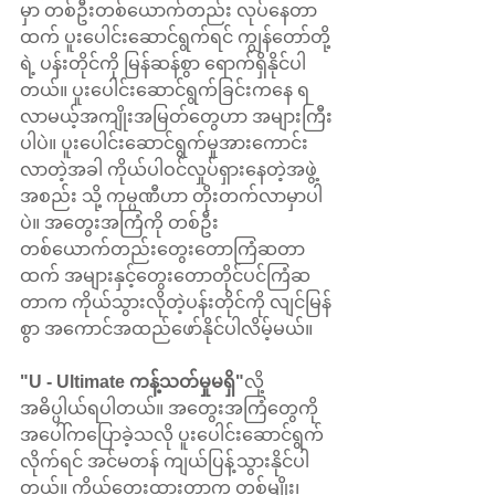
မှာ တစ်ဦးတစ်ယောက်တည်း လုပ်နေတာ
ထက် ပူးပေါင်းဆောင်ရွက်ရင် ကျွန်တော်တို့
ရဲ့ ပန်းတိုင်ကို မြန်ဆန်စွာ ရောက်ရှိနိုင်ပါ
တယ်။ ပူးပေါင်းဆောင်ရွက်ခြင်းကနေ ရ
လာမယ့်အကျိုးအမြတ်တွေဟာ အများကြီး
ပါပဲ။ ပူးပေါင်းဆောင်ရွက်မှုအားကောင်း
လာတဲ့အခါ ကိုယ်ပါဝင်လှုပ်ရှားနေတဲ့အဖွဲ့
အစည်း သို့ ကုမ္ပဏီဟာ တိုးတက်လာမှာပါ
ပဲ။ အတွေးအကြံကို တစ်ဦး
တစ်ယောက်တည်းတွေးတောကြံဆတာ
ထက် အများနှင့်တွေးတောတိုင်ပင်ကြံဆ
တာက ကိုယ်သွားလိုတဲ့ပန်းတိုင်ကို လျင်မြန်
စွာ အကောင်အထည်ဖော်နိုင်ပါလိမ့်မယ်။
"U - Ultimate ကန့်သတ်မှုမရှိ"
လို့ 
အဓိပ္ပါယ်ရပါတယ်။ အတွေးအကြံတွေကို 
အပေါ်ကပြောခဲ့သလို ပူးပေါင်းဆောင်ရွက်
လိုက်ရင် အင်မတန် ကျယ်ပြန့်သွားနိုင်ပါ
တယ်။ ကိုယ်တွေးထားတာက တစ်မျိုး၊ 