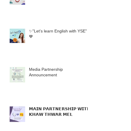
✨"Let's learn English with YSE"
💙
Media Partnership
Announcement
𝗠𝗔𝗜𝗡 𝗣𝗔𝗥𝗧𝗡𝗘𝗥𝗦𝗛𝗜𝗣 𝗪𝗜𝗧𝗛
𝗞𝗛𝗔𝗪 𝗧𝗛𝗪𝗔𝗥 𝗠𝗘𝗟