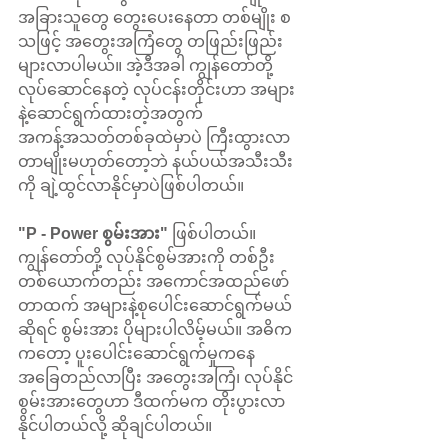
အခြားသူတွေ တွေးပေးနေတာ တစ်မျိုး စ
သဖြင့် အတွေးအကြံတွေ တဖြည်းဖြည်း
များလာပါမယ်။ အဲ့ဒီအခါ ကျွန်တော်တို့ 
လုပ်ဆောင်နေတဲ့ လုပ်ငန်းတိုင်းဟာ အများ
နဲ့ဆောင်ရွက်ထားတဲ့အတွက် 
အကန့်အသတ်တစ်ခုထဲမှာပဲ ကြီးထွားလာ
တာမျိုးမဟုတ်တော့ဘဲ နယ်ပယ်အသီးသီး
ကို ချဲ့ထွင်လာနိုင်မှာပဲဖြစ်ပါတယ်။ 
"P - Power စွမ်းအား"
 ဖြစ်ပါတယ်။ 
ကျွန်တော်တို့ လုပ်နိုင်စွမ်အားကို တစ်ဦး
တစ်ယောက်တည်း အကောင်အထည်ဖော်
တာထက် အများနဲ့စုပေါင်းဆောင်ရွက်မယ်
ဆိုရင် စွမ်းအား ပိုများပါလိမ့်မယ်။ အဓိက
ကတော့ ပူးပေါင်းဆောင်ရွက်မှုကနေ 
အခြေတည်လာပြီး အတွေးအကြံ၊ လုပ်နိုင်
စွမ်းအားတွေဟာ ဒီထက်မက တိုးပွားလာ
နိုင်ပါတယ်လို့ ဆိုချင်ပါတယ်။ 