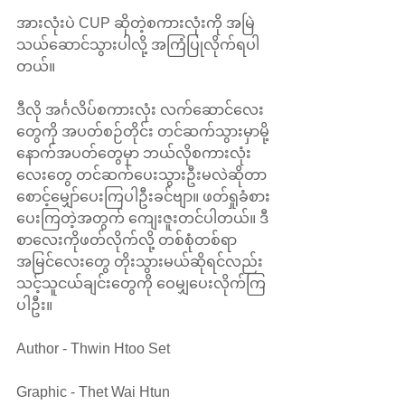
အားလုံးပဲ CUP ဆိုတဲ့စကားလုံးကို အမြဲ
သယ်ဆောင်သွားပါလို့ အကြံပြုလိုက်ရပါ
တယ်။
ဒီလို အင်္ဂလိပ်စကားလုံး လက်ဆောင်လေး
တွေကို အပတ်စဉ်တိုင်း တင်ဆက်သွားမှာမို့ 
နောက်အပတ်တွေမှာ ဘယ်လိုစကားလုံး
လေးတွေ တင်ဆက်ပေးသွားဦးမလဲဆိုတာ 
စောင့်မျှော်ပေးကြပါဦးခင်ဗျာ။ ဖတ်ရှုခံစား
ပေးကြတဲ့အတွက် ကျေးဇူးတင်ပါတယ်။ ဒီ
စာလေးကိုဖတ်လိုက်လို့ တစ်စုံတစ်ရာ 
အမြင်လေးတွေ တိုးသွားမယ်ဆိုရင်လည်း 
သင့်သူငယ်ချင်းတွေကို ဝေမျှပေးလိုက်ကြ
ပါဦး။
Author - Thwin Htoo Set
Graphic - Thet Wai Htun