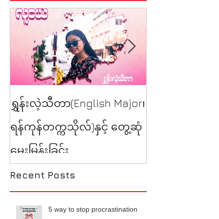
YSE at Burmes
ရွှန်းလဲ့သီတာ(English Major၊
Talk
ရန်ကုန်တက္ကသိုလ်)နှင့် တွေ့ဆုံ
မေးမြန်းခြင်း
Recent Posts
5 way to stop procrastination