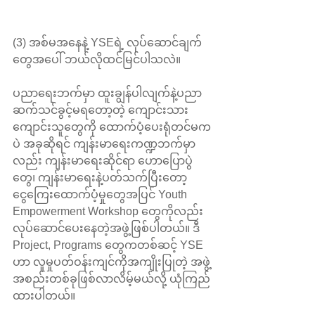
(3) အစ်မအနေနဲ့ YSEရဲ့ လုပ်ဆောင်ချက်
တွေအပေါ် ဘယ်လိုထင်မြင်ပါသလဲ။
ပညာရေးဘက်မှာ ထူးချွန်ပါလျက်နဲ့ပညာ
ဆက်သင်ခွင့်မရတော့တဲ့ ကျောင်းသား
ကျောင်းသူတွေကို ထောက်ပံ့ပေးရုံတင်မက
ပဲ အခုဆိုရင် ကျန်းမာရေးကဏ္ဍဘက်မှာ
လည်း ကျန်းမာရေးဆိုင်ရာ ဟောပြောပွဲ
တွေ၊ ကျန်းမာရေးနဲ့ပတ်သက်ပြီးတော့ 
ငွေကြေးထောက်ပံ့မှုတွေအပြင် Youth 
Empowerment Workshop တွေကိုလည်း 
လုပ်ဆောင်ပေးနေတဲ့အဖွဲ့ဖြစ်ပါတယ်။ ဒီ 
Project, Programs တွေကတစ်ဆင့် YSE 
ဟာ လူမှုပတ်ဝန်းကျင်ကိုအကျိုးပြုတဲ့ အဖွဲ့
အစည်းတစ်ခုဖြစ်လာလိမ့်မယ်လို့ ယုံကြည်
ထားပါတယ်။