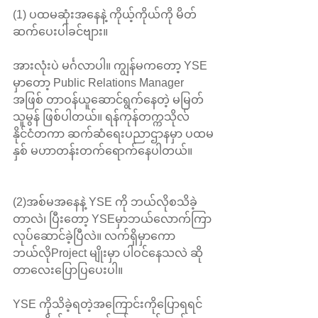
(1) ပထမဆုံးအနေနဲ့ ကိုယ့်ကိုယ်ကို မိတ်
ဆက်ပေးပါခင်ဗျား။
အားလုံးပဲ မင်္ဂလာပါ။ ကျွန်မကတော့ YSE 
မှာတော့ Public Relations Manager 
အဖြစ် တာဝန်ယူဆောင်ရွက်နေတဲ့ မမြတ်
သူမွန် ဖြစ်ပါတယ်။ ရန်ကုန်တက္ကသိုလ် 
နိုင်ငံတကာ ဆက်ဆံရေးပညာဌာနမှာ ပထမ
နှစ် မဟာတန်းတက်ရောက်နေပါတယ်။
(2)အစ်မအနေနဲ့ YSE ကို ဘယ်လိုစသိခဲ့
တာလဲ၊ ပြီးတော့ YSEမှာဘယ်လောက်ကြာ
လုပ်ဆောင်ခဲ့ပြီလဲ။ လက်ရှိမှာကော 
ဘယ်လိုProject မျိုးမှာ ပါဝင်နေသလဲ ဆို
တာလေးပြောပြပေးပါ။
YSE ကိုသိခဲ့ရတဲ့အကြောင်းကိုပြောရရင် 