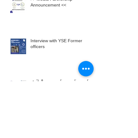
Announcement <<
Interview with YSE Former
officers
🎶ငါတို့တွေ ဘယ်လောက်တောင်
များတဲ့ အရာတွေကို မေ့လျော့ပြီး နေ
ခဲ့ကြတာလဲ 🎶
Develop success from failures