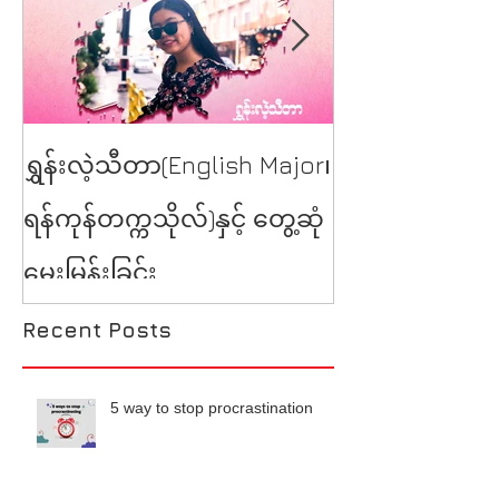
YSE at Burmes
ရွှန်းလဲ့သီတာ(English Major၊
Talk
ရန်ကုန်တက္ကသိုလ်)နှင့် တွေ့ဆုံ
မေးမြန်းခြင်း
Recent Posts
5 way to stop procrastination