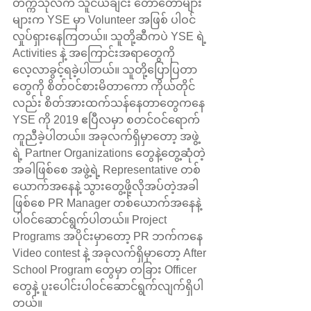
တက္ကသိုလ်က သူငယ်ချင်း တော်တော်များ
များက YSE မှာ Volunteer အဖြစ် ပါဝင်
လှုပ်ရှားနေကြတယ်။ သူတို့ဆီကပဲ YSE ရဲ့ 
Activities နဲ့ အကြောင်းအရာတွေကို 
လေ့လာခွင့်ရခဲ့ပါတယ်။ သူတို့ပြောပြတာ
တွေကို စိတ်ဝင်စားမိတာကော ကိုယ်တိုင်
လည်း စိတ်အားထက်သန်နေတာတွေကနေ 
YSE ကို 2019 ဧပြီလမှာ စတင်ဝင်ရောက်
ကူညီခဲ့ပါတယ်။ အခုလက်ရှိမှာတော့ အဖွဲ့
ရဲ့ Partner Organizations တွေနဲ့တွေ့ဆုံတဲ့
အခါဖြစ်စေ အဖွဲ့ရဲ့ Representative တစ်
ယောက်အနေနဲ့ သွားတွေ့ဖို့လိုအပ်တဲ့အခါ
ဖြစ်စေ PR Manager တစ်ယောက်အနေနဲ့
ပါဝင်ဆောင်ရွက်ပါတယ်။ Project 
Programs အပိုင်းမှာတော့ PR ဘက်ကနေ 
Video contest နဲ့ အခုလက်ရှိမှာတော့ After 
School Program တွေမှာ တခြား Officer 
တွေနဲ့ ပူးပေါင်းပါဝင်ဆောင်ရွက်လျက်ရှိပါ
တယ်။