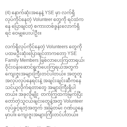
(4)‌ နောက်ဆုံးအနေနဲ့ YSE မှာ လက်ရှိ
လုပ်ကိုင်နေတဲ့ Volunteer တွေကို ရင်ထဲက
နေ ပြောချင်တဲ့ စကားတစ်ခွန်းလောက်ရှိ
ရင် ဝေမျှပေးပါဦး။
လက်ရှိလုပ်ကိုင်နေတဲ့ Volunteers တွေကို 
ပထမဦးဆုံးပြောချင်တာကတော့ YSE 
Family Members ဖြစ်လာပေးကြတာရယ်၊ 
ဝိုင်းဝန်းဆောင်ရွက်ပေးကြရယ်အတွက် 
ကျေးဇူးအများကြီးတင်ပါတယ်။ အတူတူ 
အလုပ်လုပ်နေရင်းနဲ့ အချင်းချင်းဆီကနေ 
သင်ယူလိုက်ရတာတွေ အများကြီးရှိပါ
တယ်။ အခုလိုမျိုး  တက်ကြွထက်မြက်ပြီး  
တော်တဲ့သူငယ်ချင်းတွေနဲ့အတူ Volunteer 
လုပ်ခွင့်ရတဲ့အတွက် အမြဲတမ်း ဂုဏ်ယူနေ
မှာပါ။ ကျေးဇူးအများကြီးတင်ပါတယ်။