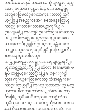
ႀကိဳးစားေနပါတယ္။ လက္ရွိ ျမန္မာျပည္
အေျခအေန၊ ကုန္ေစ်းႏႈန္း၊ အလွဴရွင္၊ 
အလွဴေငြမလံုေလာက္ေသးတဲ့ ကုိ
ယ့္အဖြဲ႕အစည္းအေျခအေနေတြေၾ
ကာင့္ ေလာေလာဆယ္မွာကုိယ္ပုိ
င္ေျမနဲ႕ ကုိယ္ပုိင္ေက်ာင္းေဆာက္
ဖုိ႕ အစီအစဥ္က ေႏွာင့္ေႏွးေနေပ
မဲ့ မၾကာမီႏွစ္အတြင္းမွာအျမန္ဆံုး အေ
ကာင္အထည္ေဖာ္ႏုိင္ဖုိ႕အတြက္ႀကိဳး
စားေနၾကပါတယ္။
အဖြဲ႕အစည္းတစ္ခု ေအာင္ျမင္လာဖုိ႕၊ 
ၾကာရွည္တည္တံ့ႏိုင္ဖုိ႕ ဆိုတာ Teamwork မ
ရွိပဲ တစ္ကိုယ္ေတာ္ရိႈးနဲ႕ မျဖစ္ႏုိင္ပါ
ဘူး။ ကုိယ္ေတြကေတာ့ ကံအရမ္းေ
ကာင္းတယ္လုိ႕ ကုိယ့္ဘာသာကုိယ္ မွတ္
ယူထားပါတယ္။ ဘာလုိ႕လဲဆုိေတာ့ 
ဒီအဖြဲ႕ကုိ စၿပီးတည္ေထာင္ခဲ့ထဲက 
ကုိယ့္ေဘးမွာ အၿမဲကူညီအားေပးေ
နတဲ့ မိသားစုအျပင္ (ခုေခတ္စကားနဲ႕ေျ