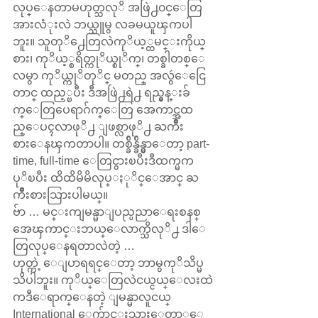
လုပ္ေနတာမဟုတ္သလုိ အဖြဲ႕၀င္ေတြ
အားလံုးလဲ ဘယ္သူမွ လခမယူၾကပါ
ဘူး။ သူတုိ႕ေတြလဲကုိယ့္ထမင္းကိုယ္
စား၊ ကုိယ့္စရိတ္ကုိယ္စုိက္၊ တစ္ခါတစ္ေ
လမွာ ကုိယ္ကုိတုိင္ မတည္ အလွဴေငြေ
တာင္ ထည့္ၿပီး ဒီအဖြဲ႕ရဲ႕ ရည္မွန္းခ်
က္ေတြပေရာဂ်က္ေတြ အေကာင္အထ
ည္ေပၚလာဖုိ႕ ျဖစ္လာဖုိ႕ ႀကိဳး
စားေနၾကတာပါ။ တစ္ခ်ိန္ခ်ိန္မွာေတာ့ part-
time, full-time ေတြငွားၿပီးဒီထက္မက 
ပုိၿပီး ထိထိမိမိလုပ္ႏုိင္ေအာင္ ႀ
ကိဳးစားသြားပါမယ္။
ဗ်ာ … မင္းကျမန္မာျပည္ပညာေရးစနစ္
အေၾကာင္းဘယ္ေလာက္သိလုိ႕ ဒါေ
တြလုပ္ေနရတာလဲတဲ့ …
ဟုတ္ကဲ့ ေျပာရရင္ေတာ့ ဘာမွကုိသိပ္မ
သိပါဘူး။ ကုိယ္ေတြလဲငယ္ငယ္ေလးထဲ
ကဒီေရာက္ေနတဲ့ ျမန္မာလူငယ္ 
International ေက်ာင္းသားေတာ္ေ