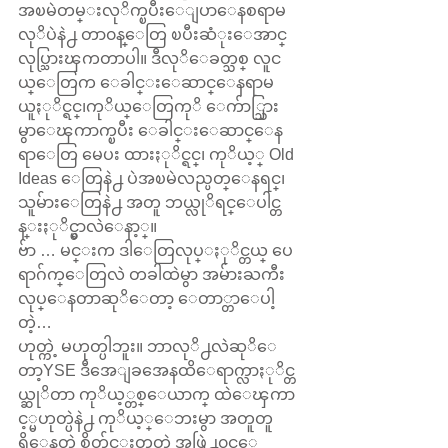
အၿမဲတမ္းလုိက္ၿပီးေျပာေနစရာမ
လုိပဲနဲ႕ တာ၀န္ေတြ ၿပီးဆံုးေအာင္ 
လုပ္သြားၾကတာပါ။ ဒီလုိေခတ္သစ္ လူင
ယ္ေတြက ေခါင္းေဆာင္ေနရာမ
ယူႏုိင္ရင္၊ကုိယ္ေတြကုိ ေက်ာ္သြား
မွာေၾကာက္ၿပီး ေခါင္းေဆာင္ေန
ရာေတြ မေပး ထားႏုိင္ရင္၊ ကုိယ့္ Old 
Ideas ေတြနဲ႕ ပဲအၿမဲလည္ပတ္ေနရင္၊ 
သူမ်ားေတြနဲ႕ အတူ ဘယ္လုိရင္ေပါင္တ
န္းႏုိင္မွာလဲေနာ့္။
ဗ်ာ … မင္းက ဒါေတြလုပ္ႏုိင္တယ္ ပေ
ရာဂ်က္ေတြလဲ တခါထဲမွာ အမ်ားႀကီး 
လုပ္ေနတာဆုိေတာ့ ေတာ္တာေပါ့
တဲ့…
ဟုတ္ကဲ့ မဟုတ္ပါဘူး။ ဘာလုိ႕လဲဆုိေ
တာ့YSE ဒီအေျခအေနထိေရာက္လာႏုိင္တ
ယ္ဆုိတာ ကုိယ့္တစ္ေယာက္ ထဲေၾကာ
င့္မဟုတ္ပဲနဲ႕ ကုိယ့္ေဘးမွာ အတူတူ
ရွိေနတဲ့ စိတ္ခ်င္းတူတဲ့ အဖြဲ႕၀င္ေ