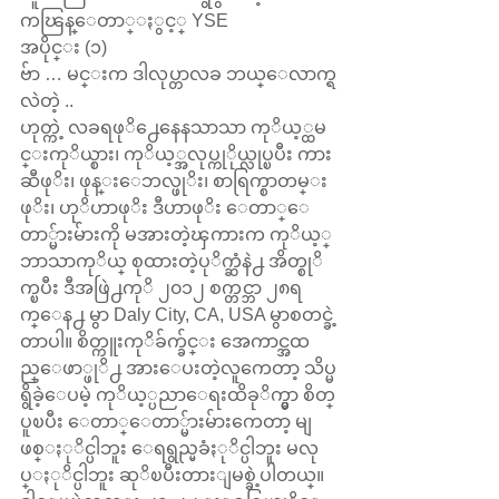
ကၽြန္ေတာ္ႏွင့္ YSE
အပိုင္း (၁)
ဗ်ာ … မင္းက ဒါလုပ္တာလခ ဘယ္ေလာက္ရ
လဲတဲ့ ..
ဟုတ္ကဲ့ လခရဖုိ႕ေနေနသာသာ ကုိယ့္ထမ
င္းကုိယ္စား၊ ကုိယ့္အလုပ္ကုိုယ္လုပ္ၿပီး ကား
ဆီဖုိး၊ ဖုန္းေဘလ္ဖုိး၊ စာရြက္စာတမ္း
ဖုိး၊ ဟုိဟာဖုိး ဒီဟာဖုိး ေတာ္ေ
တာ္မ်ားမ်ားကို မအားတဲ့ၾကားက ကုိယ့္
ဘာသာကုိယ္ စုထားတဲ့ပုိက္ဆံနဲ႕ အိတ္စုိ
က္ၿပီး ဒီအဖြဲ႕ကုိ ၂၀၁၂ စက္တင္ဘာ ၂၈ရ
က္ေန႕ မွာ Daly City, CA, USA မွာစတင္ခဲ့
တာပါ။ စိတ္ကူးကုိခ်က္ခ်င္း အေကာင္အထ
ည္ေဖာ္ဖုိ႕ အားေပးတဲ့လူကေတာ့ သိပ္မ
ရွိခဲ့ေပမဲ့ ကုိယ့္ပညာေရးထိခုိက္မွာ စိတ္
ပူၿပီး ေတာ္ေတာ္မ်ားမ်ားကေတာ့ မျ
ဖစ္ႏုိင္ပါဘူး ေရရွည္မခံႏုိင္ပါဘူး မလု
ပ္ႏုိင္ပါဘူး ဆုိၿပီးတားျမစ္ခဲ့ပါတယ္။ 