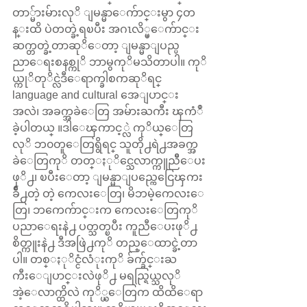
တာ္မ်ားမ်ားလုိ ျမန္မာေက်ာင္းမွာ ၄တ
န္းထိ ပဲတတ္ခဲ့ရၿပီး အဂၤလိ္ပ္ေက်ာင္း 
ဆက္တတ္ခဲ့တာဆုိေတာ့ ျမန္မာျပည္ပ
ညာေရးစနစ္ကုိ ဘာမွကုိမသိတာပါ။ ကုိ
ယ္ကုိတုိင္လဲဒီေရာက္ခါစကဆုိရင္ 
language and cultural အေျပာင္း
အလဲ၊ အခက္အခဲေတြ အမ်ားႀကီး ၾကံဳ
ခဲ့ပါတယ္ ။ဒါေၾကာင့္လဲ ကုိယ္ေတြ
လုိ ဘ၀တူေတြရွိရင္ သူတို႕ရဲ႕အခက္အ
ခဲေတြကုိ တတ္ႏုိင္သေလာက္ကူညီိေပး
ဖုိ႕၊ ၿပီးေတာ့ ျမန္မာျပည္ကေငြေၾကး
ခ်ိဳ႕တဲ့ တဲ့ ကေလးေတြ၊ မိဘမဲ့ကေလးေ
တြ၊ ဘကေက်ာင္းက ကေလးေတြကုိ 
ပညာေရးနဲ႕ ပတ္သတ္ၿပီး ကူညီေပးဖုိ႕ 
စိတ္ကူးနဲ႕ ဒီအဖြဲ႕ကုိ တည္ေထာင္ခဲ့တာ
ပါ။ တစ္ႏုိင္ငံလံုးကုိ ခ်က္ခ်င္းႀ
ကီးေျပာင္းလဲဖုိ႕ မရည္ရြယ္သလုိ 
အဲ့ေလာက္ထိလဲ ကုိ္ယ္ေတြက ထိထိေရာ