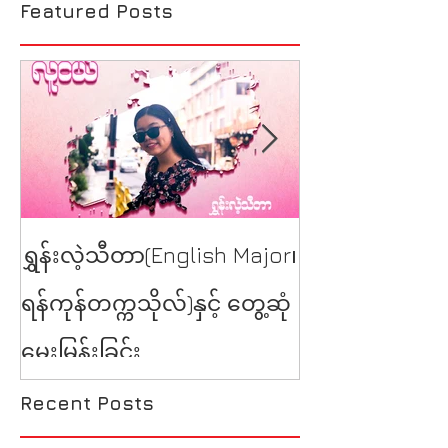
Featured Posts
YSE at Burmes
ရွှန်းလဲ့သီတာ(English Major၊
Talk
ရန်ကုန်တက္ကသိုလ်)နှင့် တွေ့ဆုံ
မေးမြန်းခြင်း
Recent Posts