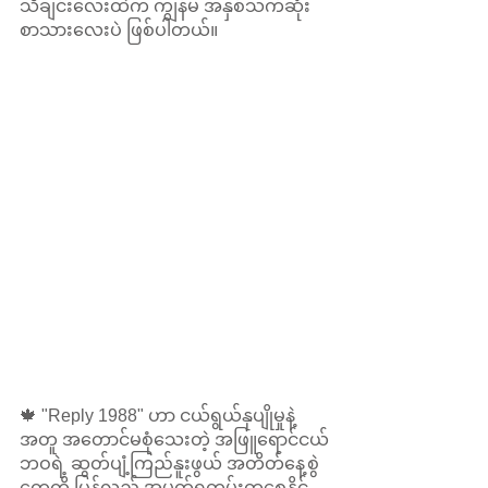
သီချင်းလေးထဲက ကျွန်မ အနှစ်သက်ဆုံး 
စာသားလေးပဲ ဖြစ်ပါတယ်။ 
🍁 "Reply 1988" ဟာ ငယ်ရွယ်နုပျိုမှုနဲ့
အတူ အတောင်မစုံသေးတဲ့ အဖြူရောင်ငယ်
ဘဝရဲ့ ဆွတ်ပျံ့ကြည်နူးဖွယ် အတိတ်နေ့စွဲ
တွေကို ပြန်လည် အမှတ်ရတမ်းတစေနိုင်