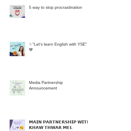
5 way to stop procrastination
✨"Let's learn English with YSE"
💙
Media Partnership
Announcement
𝗠𝗔𝗜𝗡 𝗣𝗔𝗥𝗧𝗡𝗘𝗥𝗦𝗛𝗜𝗣 𝗪𝗜𝗧𝗛
𝗞𝗛𝗔𝗪 𝗧𝗛𝗪𝗔𝗥 𝗠𝗘𝗟