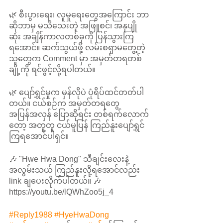
🌿 စီးပွားရေး၊ လူမှုရေးတွေအကြောင်း ဘာ
ဆိုဘာမှ မသိသေးတဲ့ အဖြူစင်၊ အနုပျို
ဆုံး အချိန်ကာလတစ်ခုကို ပြန်သွားကြ
ရအောင်။ ဆက်သွယ်ဖို့ လမ်းစရှာမတွေ့တဲ့ 
သူတွေက Comment မှာ အမှတ်တရတစ်
ချို့ကို ရင်ဖွင့်လို့ရပါတယ်။ 
🌿 ပျော်ရွှင်မှုက မှန်လိုပဲ ပုံရိပ်ထင်တတ်ပါ
တယ်။ ငယ်စဉ်က အမှတ်တရတွေ 
အပြန်အလှန် ပြောဆိုရင်း တစ်ရက်လောက်
တော့ အတူတူ ငယ်မူပြန် ကြည်နူးပျော်ရွှင်
ကြရအောင်ပါရှင်။ 
🎶 "Hwe Hwa Dong" သီချင်းလေးနဲ့ 
အလွမ်းသယ် ကြည်နူးလို့ရအောင်လည်း  
link ချပေးလိုက်ပါတယ်။ 🎶
https://youtu.be/lQWhZoo5j_4
#Reply1988
#HyeHwaDong