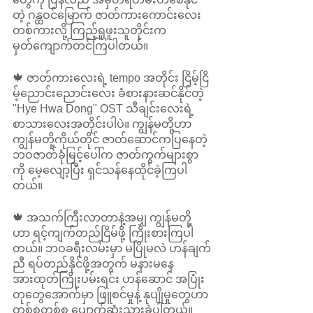
တဲ့ ဂန္ထဝင်မြောက် ဇာတ်ကားကောင်းလေး
တစ်ကားလို့ ကြည့်ရူဖူးသူတိုင်းက 
မှတ်ကျောက်တင်ကြပါတယ်။ 
🍁 ဇာတ်ကားလေးရဲ့ tempo အတိုင်း ငြိမ့်ငြိ
မ့်ညောင်းညောင်းလေး ခံစားနားဆင်နိုင်တဲ့ 
"Hye Hwa Dong" OST သီချင်းလေးရဲ့ 
စာသားလေးအတိုင်းပါပဲ။ ကျွန်မတို့ဟာ 
ကျွန်မတို့ကိုယ်တိုင် ဇာတ်ဆောင်ကပြနေတဲ့ 
ဘဝဇာတ်ခုံမြင့်ပေါ်က ဇာတ်ကွက်များစွာ
ကို မေ့လျော့ပြီး ရှင်သန်နေထိုင်ခဲ့ကြပါ
တယ်။ 
🍁 အသက်ကြီးလာတာနဲ့အမျှ ကျွန်မတို့
ဟာ ရင့်ကျက်တည်ငြိမ်ဖို့ ကြိုးစားကြပါ
တယ်။ ဘဝခရီးလမ်းမှာ မပြိုမလဲ ဟန်ချက်
ညီ ရပ်တည်နိုင်ဖို့အတွက် မနားမနေ 
အားထုတ်ကြိုးပမ်းရင်း ဟန်ဆောင် အပြုံး
တုတွေအောက်မှာ ဖြူစင်မှုနဲ့ နုပျိုမှုတွေဟာ 
တစ်စတစ်စ ပျောက်ဆုံးသွားခဲ့ပါတယ်။ 