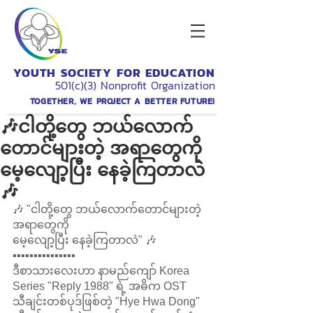
YOUTH SOCIETY FOR EDUCATION
501(c)(3) Nonprofit Organization
TOGETHER, WE PROJECT A BETTER FUTURE!
🎶ငါတို့တွေ ဘယ်လောက်
တောင်များတဲ့ အရာတွေကို
မေ့လျော့ပြီး နေခဲ့ကြတာလဲ
🎶
🎶 "ငါတို့တွေ ဘယ်လောက်တောင်များတဲ့ 
အရာတွေကို 
မေ့လျော့ပြီး နေခဲ့ကြတာလဲ" 🎶
▪▪▪▪▪▪▪▪▪▪▪▪▪▪▪
ဒီစာသားလေးဟာ နာမည်ကျော် Korea 
Series "Reply 1988" ရဲ့ အဓိက OST 
သီချင်းတစ်ပုဒ်ဖြစ်တဲ့ "Hye Hwa Dong" 