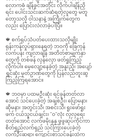
လောကဓံ ချိန်ခွင်အတိုင်း လိုက်ပါချိန်ညှိ
ရင်း ပေါင်းသင်းဆက်ဆံရတဲ့လူတွေ မတူ
တော့သလို ဝါသနာနဲ့ အကြိုက်တွေက
လည်း ပြောင်းလဲလာခဲ့ပါပြီ။ 
🍁 စက်ရုပ်သံပတ်ပေးထားသလိုမျိုး 
ရုန်းကန်လှုပ်ရှားနေရတဲ့ ဘဝကို ခြေကုန်
လက်ပန်း ကျလာချိန် အတိတ်စာမျက်နှာ
တွေကို တစ်ဖန် လှန်လှော ဖတ်ရှုကြည့်
လိုက်ပါ။ မေ့လျော့နေခဲ့တဲ့ အနူးညံ့၊ အပျော်
ရွှင်ဆုံး မှတ်ဥာဏ်တွေကို ပြန်လည်တူးဆွ
ကြည့်ကြရအောင်။ 
🍁 ဘဝမှာ ပထမဦးဆုံး ရင်ခုန်တတ်လာ
အောင် သင်ပေးခဲ့တဲ့ အချစ်ဦး၊ ပြောမနာ၊ 
ဆိုမနာ၊ အတွင်းသိ၊ အစင်းသိ၊ ရူးဖော်ရူး
ဖက် ငယ်သူငယ်ချင်း၊ "ဝ"လုံး လှလှရေး
တတ်အောင် လက်ဖမိုးနုနု ဖွဖွဆုပ်ကိုင်ကာ 
စိတ်ရှည်လက်ရှည် သင်ကြားပေးခဲ့တဲ့ 
လက်ဦးဆရာ၊ ကျောင်းစာသင်ခန်းထဲက 