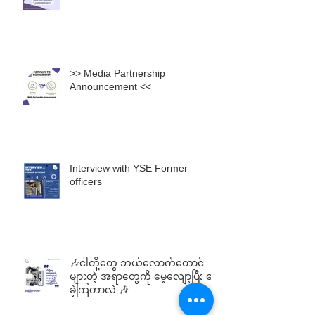
>> Media Partnership
Announcement <<
Interview with YSE Former
officers
🎶ငါတို့တွေ ဘယ်လောက်တောင်
များတဲ့ အရာတွေကို မေ့လျော့ပြီး နေ
ခဲ့ကြတာလဲ 🎶