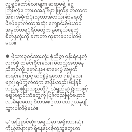
လူရွှင်တော်လေးများ၊ ဆရာမရဲ့ ရွှေ
ကြိမ်လုံး၊ ကာယအချိန်မှာ မြက်နှုတ်တာက
အစ၊ အမှိုက်ပုံးလုတာအလယ်၊ စာမရလို့ 
ဖိနပ်မှောက်တာအဆုံး ကျောင်းစိမ်းဘဝ 
အမှတ်တရပုံရိပ်တွေက နွမ်းနယ်နေတဲ့ 
စိတ်နှလုံးကို ခဏတာ ကုစားပေးပါလိမ့်
မယ်။ 
🍁 မိသားစုဝင်အားလုံး စုံညီစွာ ဝန်းရံနေတဲ့ 
လက်စုံ ထမင်းဝိုင်းလေး၊ မတည့်အတူနေ 
ညီအစ်ကို၊ မောင်နှမ၊ စာမေးပွဲ အမှတ်
စာရင်းကြောင့် ဆင်နွှဲခဲ့ရသော ရန်ပွဲလေး
များ၊ ရပ်ကွက်ထဲက အနှိပ်သည်၊ မီးခြစ်
သည်နဲ့ ဖွဲပြာသည်တို့ရဲ့ သံရှည်ဆွဲ ဋီကာဖွင့် 
ဈေးရောင်းသံတွေကို ပြန်လည်မြင်ယောင်
လာမိရင်တော့ စိတ်အစဉ်ဟာ ငယ်ရွယ်နုပျို 
သွားပါလိမ့်မယ်။ 
🌿 အဖြူစင်ဆုံး အရွယ်မှာ အရိုးသားဆုံး 
ကိုယ့်အနားမှာ ရှိနေပေးခဲ့တဲ့သူတွေဟာ 