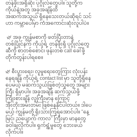
တန်ဖိုးအရှိဆုံး ပုဂ္ဂိုလ်တွေပါ။ သူတို့က 
ကိုယ်နဲ့အတူ အခုအချိန်ထိ 
အဆက်အသွယ် ရှိနေသေးတယ်ဆိုရင် သင်
ဟာ ကမ္ဘာပေါ်မှာ ကံအကောင်းဆုံးလူပါပဲ။
 🌿 အခု ကျွန်မစာကို ဖတ်ပြီးတာနဲ့ 
တစ်ပြိုင်နက် ကိုယ့်ရဲ့ တန်ဖိုးရှိ ပုဂ္ဂိုလ်တွေ
ဆီကို စာတစ်စောင်၊ ဖုန်းတစ် call ခေါ်ဖို့ 
တိုက်တွန်းပါရစေ။ 
🌿 စီးပွားရေး၊ လူမှုရေးတွေကြား လုံးပန်း
နေရချိန် ကိုယ့်ရဲ့ contact list မှာ သူတို့ရှိနေ
ပေမယ့် မဆက်သွယ်ဖြစ်တဲ့သူတွေ အများ
ကြီး ရှိမှာပါ။ အခုအချိန် ဆက်သွယ်ဖို့ 
ကြိုးစားချိန် လူကြီးမာန ကြောင့် 
အိုးတိုးအမ်းတမ်း ဖြစ်နေနိုင်ပါတယ်။ ဒါပေ
မယ့် ကျွန်မတို့ ရိုးသားကြရအောင်ပါ။ "နေ့
မြင်၊ ညပျောက် ကာလ" ကြီးမှာ မာနတွေ 
ခဝါချလိုက်ပါ။ ရှက်ရွံ့မှုတွေ ဘေးဖယ်
လိုက်ပါ။