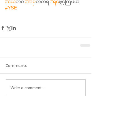
#ငယ
်ဘဝ 
#အမ
ှတ်တရ 
#ရင
်ဖွင့်ကြမယ်
#YSE
Comments
Write a comment...