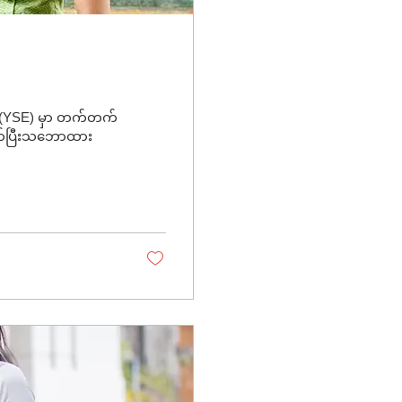
on (YSE) မှာ တက်တက်
်သက်ပြီးသဘောထား