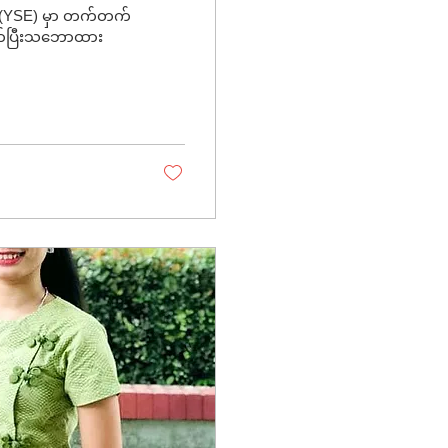
on (YSE) မှာ တက်တက်
်သက်ပြီးသဘောထား