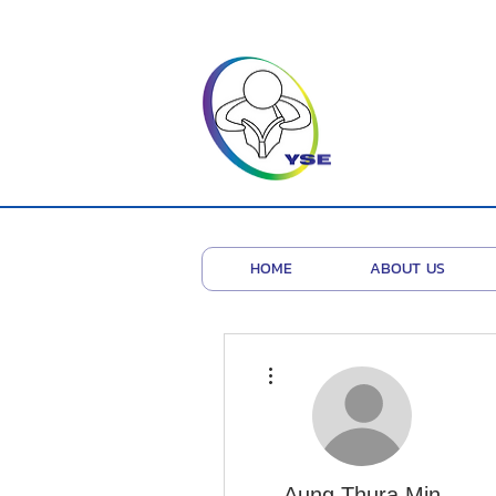
HOME
ABOUT US
More actions
Aung Thura Min