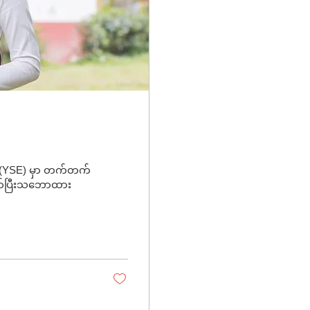
on (YSE) မှာ တက်တက်
်သက်ပြီးသဘောထား